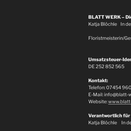
BLATT WERK – Die 
Katja Blöchle In 
Floristmeisterin/Ge
Umsatzsteuer-Ide
DE 252 852 565
Kontakt:
Telefon: 07454 96
E-Mail: info@blatt-
Website:
www.blatt
Verantwortlich für
Katja Blöchle In 