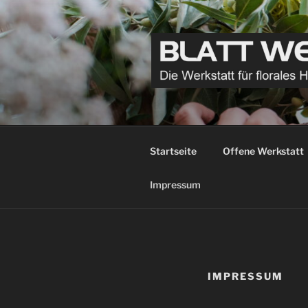
Zum
Inhalt
springen
BLATT WE
Die Werkstatt für florales Han
Startseite
Offene Werkstatt
Impressum
IMPRESSUM