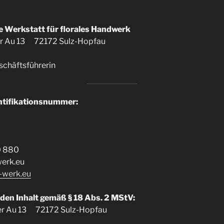
Werkstatt für florales Handwerk
der Au 13 72172 Sulz-Hopfau
schäftsführerin
ntifikationsnummer:
0 880
werk.eu
-werk.eu
 den Inhalt gemäß § 18 Abs. 2 MStV:
der Au 13 72172 Sulz-Hopfau